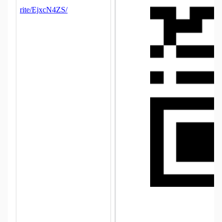
rite/EjxcN4ZS/